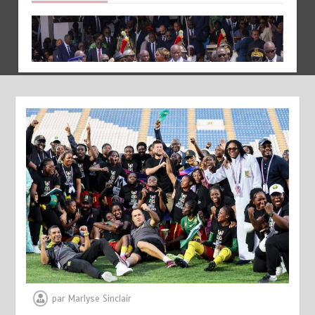
OLIGUI NGUEMA EN COTE D’IVOIRE ENTRE DIPLOMATIE
COOPERATION ET PROXIMITE AVEC LA DIASPORA
GABONAISE
août 8, 2026
1
MARTHE CECILE MICCA FAIT L’ANATOMIE DU DÉSERTEUR
DONALD EFFOUDOU AWUSSI
août 7, 2026
0
par
Marlyse Sinclair