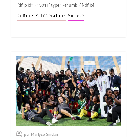
[dflip id= »15311″ type= »thumb »][/dflip]
Culture et Littérature
Société
par
Marlyse Sinclair