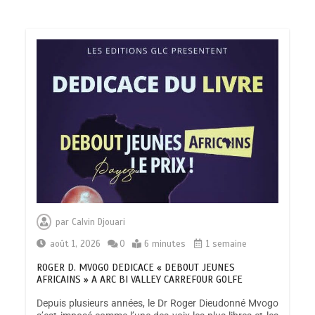
par
Calvin Djouari
août 1, 2026
0
6 minutes
1 semaine
ROGER D. MVOGO DEDICACE « DEBOUT JEUNES
AFRICAINS » A ARC BI VALLEY CARREFOUR GOLFE
Depuis plusieurs années, le Dr Roger Dieudonné Mvogo