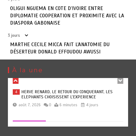
OLIGUI NGUEMA EN COTE D’IVOIRE ENTRE
DIPLOMATIE COOPERATION ET PROXIMITE AVEC LA
OLIGUI NGUEMA EN COTE D’IVOIRE ENTRE DIPLOMATIE
2
DIASPORA GABONAISE
COOPERATION ET PROXIMITE AVEC LA DIASPORA
GABONAISE
3 jours
août 8, 2026
1
4 minutes
3 jours
MARTHE CECILE MICCA FAIT L’ANATOMIE DU
DÉSERTEUR DONALD EFFOUDOU AWUSSI
MARTHE CECILE MICCA FAIT L’ANATOMIE DU
3
DÉSERTEUR DONALD EFFOUDOU AWUSSI
À la une
août 7, 2026
0
5 minutes
3 jours
HERVE RENARD, LE RETOUR DU CONQUERANT, LES
4
ELEPHANTS CHOISISSENT L’EXPERIENCE
août 7, 2026
0
6 minutes
4 jours
EBOLOWA JEUX UNIVERSITAIRES : SAMUEL ETO’O
5
ELECTRISE L’OUVERTURE D’UNE GRANDE MESSE