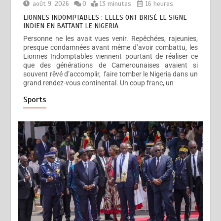
août 9, 2026
0
13 minutes
16 heures
LIONNES INDOMPTABLES : ELLES ONT BRISÉ LE SIGNE
INDIEN EN BATTANT LE NIGERIA
Personne ne les avait vues venir. Repêchées, rajeunies,
presque condamnées avant même d’avoir combattu, les
Lionnes Indomptables viennent pourtant de réaliser ce
que des générations de Camerounaises avaient si
souvent rêvé d’accomplir, faire tomber le Nigeria dans un
grand rendez-vous continental. Un coup franc, un
Sports
LIONNES INDOMPTABLES : ELLES ONT BRISÉ LE SIGNE
INDIEN EN BATTANT LE NIGERIA
août 9, 2026
0