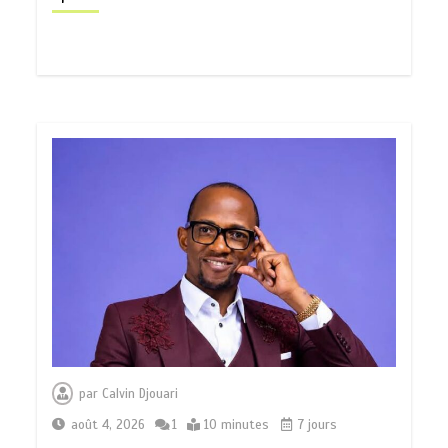
par
Calvin Djouari
août 4, 2026
1
10 minutes
7 jours