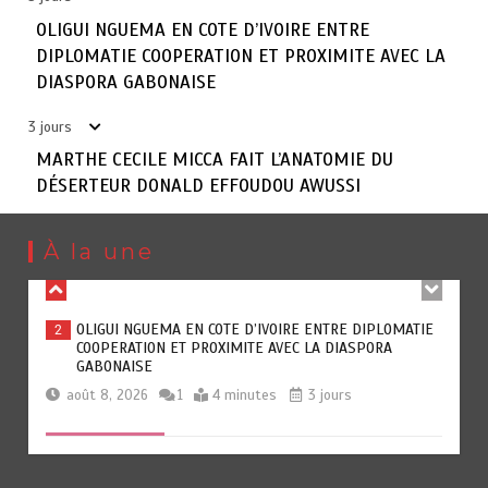
OLIGUI NGUEMA EN COTE D’IVOIRE ENTRE
DIPLOMATIE COOPERATION ET PROXIMITE AVEC LA
LE RETOUR DE DIEUNEDORT KAMDEM, LE PASTEUR
6
DIASPORA GABONAISE
PANTOUFLARD RETROUVE LA SCENE AU CAMEROUN
août 4, 2026
1
10 minutes
7 jours
3 jours
MARTHE CECILE MICCA FAIT L’ANATOMIE DU
DÉSERTEUR DONALD EFFOUDOU AWUSSI
LIONNES INDOMPTABLES : ELLES ONT BRISÉ LE SIGNE
1
INDIEN EN BATTANT LE NIGERIA
À la une
août 9, 2026
0
13 minutes
22 heures
LIONNES INDOMPTABLES : ELLES ONT BRISÉ LE SIGNE
OLIGUI NGUEMA EN COTE D’IVOIRE ENTRE DIPLOMATIE
INDIEN EN BATTANT LE NIGERIA
2
COOPERATION ET PROXIMITE AVEC LA DIASPORA
août 9, 2026
0
GABONAISE
août 8, 2026
1
4 minutes
3 jours
MARTHE CECILE MICCA FAIT L’ANATOMIE DU
3
DÉSERTEUR DONALD EFFOUDOU AWUSSI