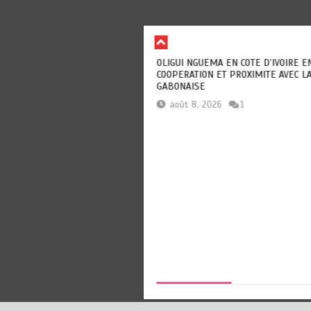
INDIEN EN BATTANT LE NIGERIA
août 9, 2026
0
13 minutes
22 heures
MARTHE CECILE MICCA FAIT L’ANATOMIE DU DÉSERTEUR
DONALD EFFOUDOU AWUSSI
août 7, 2026
0