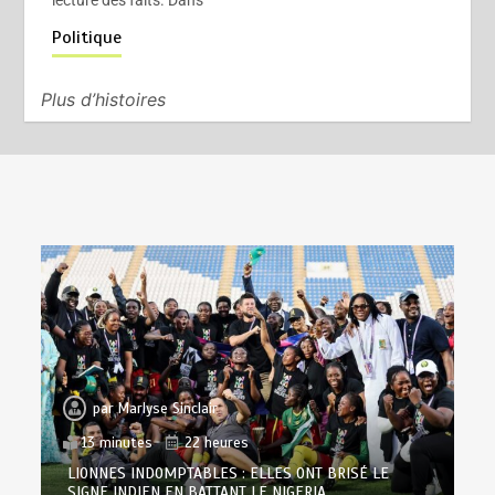
lecture des faits. Dans
Politique
Plus d’histoires
par
Marlyse Sinclair
13 minutes
22 heures
LIONNES INDOMPTABLES : ELLES ONT BRISÉ LE
SIGNE INDIEN EN BATTANT LE NIGERIA