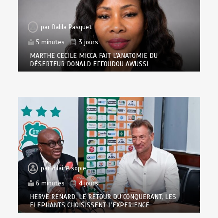
par
Dalila Pasquet
5 minutes
3 jours
MARTHE CECILE MICCA FAIT L’ANATOMIE DU
DÉSERTEUR DONALD EFFOUDOU AWUSSI
par
hilaire sopie
6 minutes
4 jours
HERVE RENARD, LE RETOUR DU CONQUERANT, LES
ELEPHANTS CHOISISSENT L’EXPERIENCE