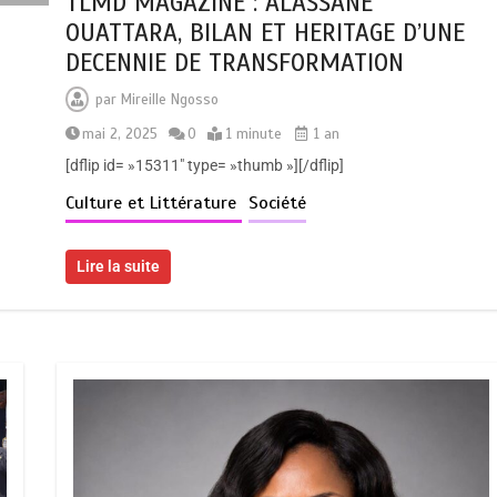
TLMD MAGAZINE : ALASSANE
OUATTARA, BILAN ET HERITAGE D’UNE
DECENNIE DE TRANSFORMATION
par
Mireille Ngosso
mai 2, 2025
0
1 minute
1 an
[dflip id= »15311″ type= »thumb »][/dflip]
Culture et Littérature
Société
Lire la suite