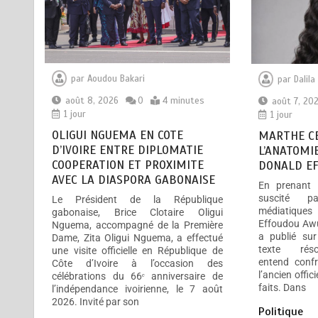
août 8, 2026
0
4 minutes
1 jour
MARTHE CECILE MICCA FAIT
2
L’ANATOMIE DU DÉSERTEUR
par
Aoudou Bakari
par
Dalil
DONALD EFFOUDOU AWUSSI
août 8, 2026
0
4 minutes
août 7, 20
août 7, 2026
0
5 minutes
1 jour
1 jour
1 jour
OLIGUI NGUEMA EN COTE
MARTHE CE
D’IVOIRE ENTRE DIPLOMATIE
L’ANATOMI
COOPERATION ET PROXIMITE
DONALD EF
AVEC LA DIASPORA GABONAISE
HERVE RENARD, LE RETOUR DU
3
En prenant 
CONQUERANT, LES ELEPHANTS
suscité pa
Le Président de la République
CHOISISSENT L’EXPERIENCE
médiatique
gabonaise, Brice Clotaire Oligui
Effoudou Awu
Nguema, accompagné de la Première
août 7, 2026
0
6 minutes
a publié su
Dame, Zita Oligui Nguema, a effectué
2 jours
texte réso
une visite officielle en République de
entend confr
Côte d’Ivoire à l’occasion des
l’ancien offic
célébrations du 66ᵉ anniversaire de
faits. Dans
l’indépendance ivoirienne, le 7 août
EBOLOWA JEUX
2026. Invité par son
4
Politique