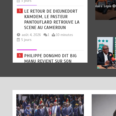
SPO
LE RETOUR DE DIEUNEDORT
5
6
0
6 minutes
2 jours
KAMDEM, LE PASTEUR
pa
PANTOUFLARD RETROUVE LA
SCENE AU CAMEROUN
août 4, 2026
1
10 minutes
5 jours
PHILIPPE DONGMO DIT BIG
6
MANU REVIENT SUR SON
PARCOURS ET ANNONCE SON
RETOUR SUR SCENE
août 3, 2026
2
8 minutes
5 jours
OLIGUI NGUEMA EN COTE
1
D’IVOIRE ENTRE DIPLOMATIE
COOPERATION ET PROXIMITE
AVEC LA DIASPORA GABONAISE