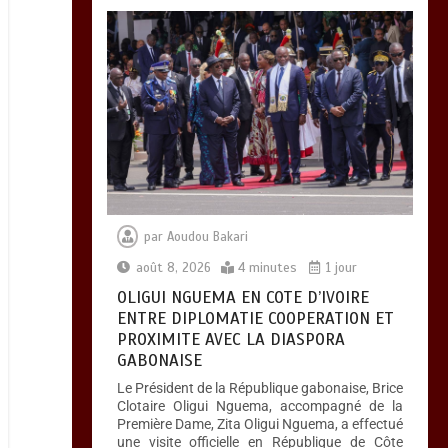
HERVE RENARD, LE
RETOUR DU
CONQUERANT, LES
ELEPHANTS
CHOISISSENT
L’EXPERIENCE
0
6 minutes
par
Aoudou Bakari
août 8, 2026
4 minutes
1 jour
OLIGUI NGUEMA EN COTE D’IVOIRE
ENTRE DIPLOMATIE COOPERATION ET
PROXIMITE AVEC LA DIASPORA
GABONAISE
Le Président de la République gabonaise, Brice
Clotaire Oligui Nguema, accompagné de la
Première Dame, Zita Oligui Nguema, a effectué
une visite officielle en République de Côte