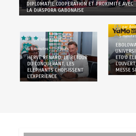
DIPLOMATIE COOPERATION ET PROXIMITE AVEC
LA DIASPORA GABONAISE
par
Aou
5 minute
par
hilaire sopie
EBOLOWA
6 minutes
2 jours
UNIVERSI
HERVE RENARD, LE RETOUR
ETO’O EL
DU CONQUERANT, LES
L’OUVER
ELEPHANTS CHOISISSENT
MESSE S
L’EXPERIENCE