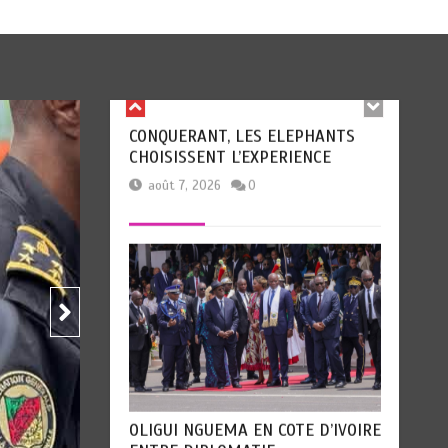
HERVE RENARD, LE RETOUR DU
CONQUERANT, LES ELEPHANTS
CHOISISSENT L’EXPERIENCE
août 7, 2026
0
Société
OLIGUI NGUEMA EN COTE D’IVOIRE
ENTRE DIPLOMATIE
COOPERATION ET PROXIMITE
TO’O
LE RETOUR DE DIEUNEDORT K
AVEC LA DIASPORA GABONAISE
SE
PASTEUR PANTOUFLARD RETR
août 8, 2026
0