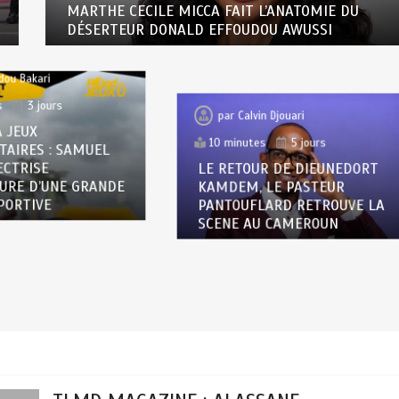
MARTHE CECILE MICCA FAIT L’ANATOMIE DU
DÉSERTEUR DONALD EFFOUDOU AWUSSI
dou Bakari
s
3 jours
par
Calvin Djouari
 JEUX
10 minutes
5 jours
TAIRES : SAMUEL
LE RETOUR DE DIEUNEDORT
ECTRISE
KAMDEM, LE PASTEUR
TURE D’UNE GRANDE
PANTOUFLARD RETROUVE LA
PORTIVE
SCENE AU CAMEROUN