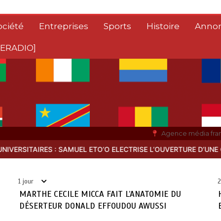
ociété
Entreprises
Sports
Histoire
Anno
ITERADIO]
Agence média fra
’OUVERTURE D’UNE GRANDE MESSE SPORTIVE
OLIGUI NGUEMA E
1 jour
2
MARTHE CECILE MICCA FAIT L’ANATOMIE DU
DÉSERTEUR DONALD EFFOUDOU AWUSSI