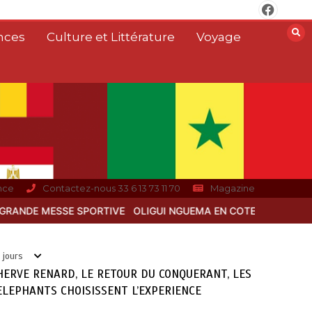
nces
Culture et Littérature
Voyage
MARTHE CECILE MICCA FAIT
L’ANATOMIE DU DÉSERTEUR
DONALD EFFOUDOU AWUSSI
août 7, 2026
0
nce
Contactez-nous 33 6 13 73 11 70
Magazine
N COTE D’IVOIRE ENTRE DIPLOMATIE COOPERATION ET PROXIMI
 jours
HERVE RENARD, LE RETOUR DU CONQUERANT, LES
ELEPHANTS CHOISISSENT L’EXPERIENCE