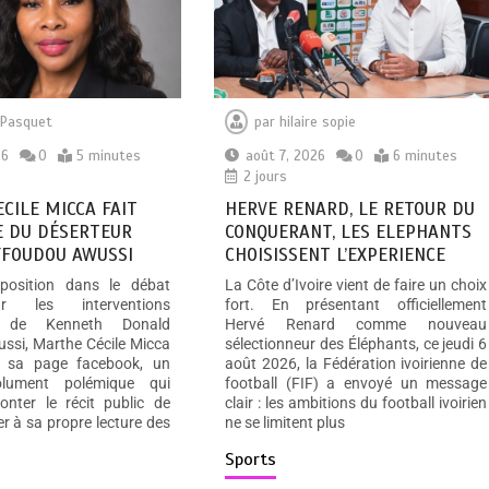
a Pasquet
par
hilaire sopie
26
0
5 minutes
août 7, 2026
0
6 minutes
2 jours
CILE MICCA FAIT
HERVE RENARD, LE RETOUR DU
E DU DÉSERTEUR
CONQUERANT, LES ELEPHANTS
FOUDOU AWUSSI
CHOISISSENT L’EXPERIENCE
position dans le débat
La Côte d’Ivoire vient de faire un choix
r les interventions
fort. En présentant officiellement
s de Kenneth Donald
Hervé Renard comme nouveau
ssi, Marthe Cécile Micca
sélectionneur des Éléphants, ce jeudi 6
r sa page facebook, un
août 2026, la Fédération ivoirienne de
lument polémique qui
football (FIF) a envoyé un message
onter le récit public de
clair : les ambitions du football ivoirien
ier à sa propre lecture des
ne se limitent plus
Sports