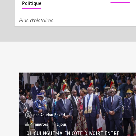
UNIVERSITAIRES : SAMUEL
Politique
ETO’O ELECTRISE L’OUVERTURE
D’UNE GRANDE MESSE
SPORTIVE
Plus d’histoires
août 6, 2026
0
5 minutes
3 jours
LE RETOUR DE DIEUNEDORT
5
KAMDEM, LE PASTEUR
PANTOUFLARD RETROUVE LA
SCENE AU CAMEROUN
août 4, 2026
1
10 minutes
5 jours
par
Aoudou Bakari
4 minutes
1 jour
OLIGUI NGUEMA EN COTE D’IVOIRE ENTRE