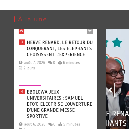
août 7, 2026
0
5 minutes
1 jour
À la une
HERVE RENARD, LE RETOUR DU
3
CONQUERANT, LES ELEPHANTS
Sports
CHOISISSENT L’EXPERIENCE
août 7, 2026
0
6 minutes
2 jours
EBOLOWA JEUX
4
UNIVERSITAIRES : SAMUEL
ETO’O ELECTRISE L’OUVERTURE
D’UNE GRANDE MESSE
SPORTIVE
EBO
 RETOUR DU CONQUERANT, LES
août 6, 2026
0
5 minutes
ELE
SSENT L’EXPERIENCE
3 jours